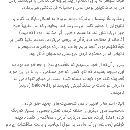
طرف شوهر که برای انتقام از پدر بی‌وفا فرزندانش را می‌کشد. رمان
من به درک‌ناپذیر بودن عمل وحشیانۀ فرزندکشی می‌پردازد.
زندگی‌نامهٔ نوشتهٔ وایزنبرگ وقایع مربوط به اعمال مارگارت گارنر و
نتایج آن را به‌طور کامل بررسی می‌کند. وقایعی که من تقریباً هیچ
چیز درباره‌شان نمی‌دانستم و حتی اگر امکانش بود (که نبود)
آگاهانه از مطالعه دربارهٔ آن‌ها پرهیز می‌کردم. هدفم تکیۀ کامل بر
قوهٔ تخیّلم بود. آنچه برایم جالب بود درک موضع مادرشوهر و
ناتوانی‌ او در محکوم کردن عروسش به عنوان قاتل بود.
پس از آن‌که از خود پرسیدم که عاقبت پاسخ او چه خواهد بود به
این نتیجه رسیدم که تنها کسی که حق مسلّمی دارد تا در این مورد
قضاوت کند، خود کودک کشته شده است. بر مبنای تنها نامی که
مادرش توانست بر سنگ‌قبرش بنویسد او را beloved (دلبند)
نامیدم.
البته اسم‌ها را تغییر دادم، شخصیت‌های جدید خلق کردم،
شخصیت‌های دیگری را حذف کردم، نقش بعضی را بسیار کم‌رنگ
کردم (مثلاً رابرت، همسر مارگارت گارنر)، محاکمه را کاملاً نادیده
گرفتم (محاکمه‌ای که ماه‌ها به طول انجامید و باعث مناقشات زیاد و