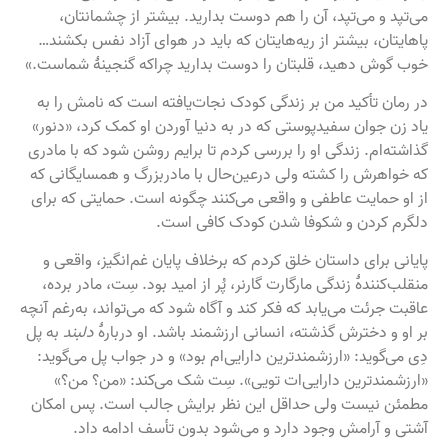
می‌تپد و می‌تپد، آن را هم دوست بدارید. بیشتر از چشمانتان،
پاهایتان، بیشتر از ریه‌هایتان که باید در هوای آزاد نفس بکشند…
خوب گوش دهید، قلبتان را دوست بدارید چراکه گنجینهٔ شماست.»
در رمان تأکید من بر زندگی کودک نجات‌یافته است که نامش را به
یاد زن جوان سفیدپوستی که در به دنیا آوردن او کمک کرد، «دنور»
گذاشته‌ام. زندگی او را بررسی کردم تا برایم روشن شود که با مادری
که خواهرش را کشته ولی درعین‌حال با مادربزرگ و همسایگانی که
از او حمایت عاطفی و واقعی می‌کنند چگونه است. حمایتی که برای
دلگرم کردن و شکوفا شدن کودک کافی است.
پایانی برای داستان خلق کردم که برخلاف پایان غم‌انگیز، واقعی و
منقلب‌کنندهٔ زندگی مارگارت گارنر، پُر از امید بود. سِت، مادر برده،
عاقبت جرئت می‌یابد که فکر کند و آگاه شود که می‌تواند، به‌رغم آنچه
بر او و دخترش گذشته، انسانی ارزشمند باشد. او دربارهٔ
دلبند
به پل
دِی می‌گوید: «ارزشمندترین دارایی‌ام بود» و در جواب پل می‌گوید:
«ارزشمندترین دارایی‌ات تویی». سِت شک می‌کند: «من؟ من؟»
مطمئن نیست ولی حداقل این نظر برایش جالب است. پس امکان
آشتی و آرامش وجود دارد و می‌شود بدون تأسف ادامه داد.