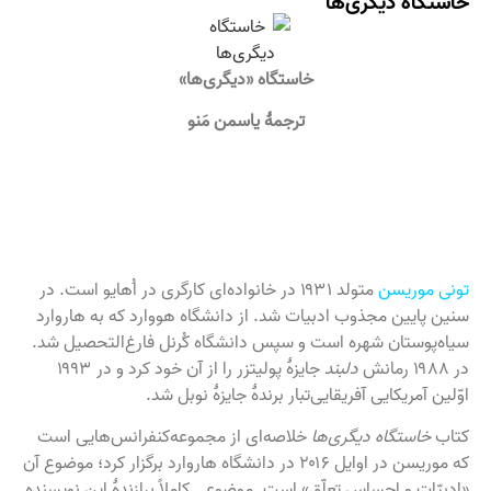
خاستگاه دیگری‌ها
خاستگاه «دیگری‌ها»
ترجمهٔ یاسمن مَنو
تونی موریسن
متولد ۱۹۳۱ در خانواده‌ای کارگری در اُهایو است. در
سنین پایین مجذوب ادبیات شد. از دانشگاه هووارد که به هاروارد
سیاه‌پوستان شهره است و سپس دانشگاه کُرنل فارغ‌التحصیل شد.
در ۱۹۸۸ رمانش
دلبند
جایزۀ پولیتزر را از آن خود کرد و در ۱۹۹۳
اوّلین آمریکایی آفریقایی‌تبار برندۀ جایزۀ نوبل شد.
کتاب
خاستگاه دیگری‌ها
خلاصه‌ای از مجموعه‌کنفرانس‌هایی است
که موریسن در اوایل ۲۰۱۶ در دانشگاه هاروارد برگزار کرد؛ موضوع آن
«ادبیّات و احساس تعلّق» است. موضوعی کاملاً برازندهٔ این نویسنده