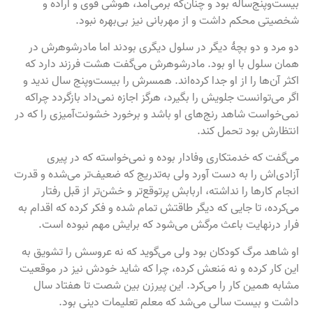
بیست‌وپنج‌ساله بود و چنان‌که برمی‌آمد، هوشی قوی و اراده و
شخصیتی محکم داشت و از مهربانی نیز بی‌بهره نبود.
دو مرد و دو بچۀ دیگر در سلول دیگری بودند اما مادرشوهرش در
همان سلول با او بود. مادرشوهرش می‌گفت هشت فرزند دارد که
اکثر آن‌ها را از او جدا کرده‌اند. همسرش را بیست‌وپنج سال ندید و
اگر می‌توانست جلویش را بگیرد، هرگز اجازه نمی‌داد بازگردد چراکه
نمی‌خواست شاهد رنج‌های او باشد و برخورد خشونت‌آمیزی را که در
انتظارش بود تحمل کند.
می‌گفت که خدمتکاری وفادار بوده و نمی‌خواسته که در پیری
آزادی‌اش را به دست آورد ولی به‌تدریج که ضعیف‌تر می‌شده و قدرت
انجام کارها را نداشته، اربابش پرتوقع‌تر و خشن‌تر از قبل رفتار
می‌کرده، تا جایی که دیگر طاقتش تمام شده و فکر کرده که اقدام به
فرار درنهایت باعث مرگش می‌شود که برایش مهم نبوده است.
او شاهد مرگ کودکان بود ولی می‌گوید که نه عروسش را تشویق به
این کار کرده و نه مَنعش کرده، چرا که شاید خودش نیز در موقعیت
مشابه همین کار را می‌کرد. این پیرزن بین شصت تا هفتاد سال
داشت و بیست سالی می‌شد که معلم تعلیمات دینی بود.