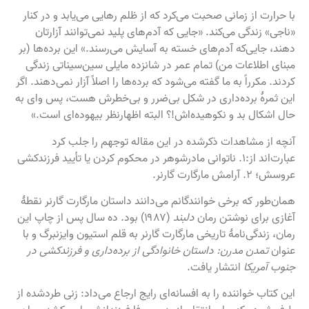
با حرارت از زمانی صحبت می‌کرد که از ظلم رهایی می‌یابد و در کنار
«ناجی» زندگی می‌کند. «جایی که آدم‌های پلید نمی‌توانند آزارتان
دهند، جایی‌که آدم‌های خسته به آسایش می‌رسند.» این برده‌ها (بر
مبنای اطلاعات من) تمام عمر در شانزده مایلی سین‌سیناتی زندگی
کردند. مکرراً به ما گفته می‌شود که برده‌ها را اصلاً آزار نمی‌دهند. اگر
این ثمرهٔ برده‌داری در شکل بی‌ضرر و بی‌خطرش هست، پس وای به
حال اشکال بد و نکوهیده‌اش!؟ البته اظهارنظر بیهوده‌ای است.»
آنچه از مشاهدات ذکرشده در این مقاله توجهم را جلب کرد
عبارت‌اند از:۱. ناتوانی مادرشوهر در محکوم کردن یا تأیید فرزندکشی
عروسش؛ ۲. آرامش مارگارت گارنر.
همان‌طور که برخی خوانندگانم می‌دانند داستان مارگارت گارنر نقطۀ
آغازی برای نوشتن رمان
دلبند
(۱۹۸۷) بود. ده سال پس از چاپ این
رمان، زندگی‌نامهٔ تاریخی مارگارت گارنر به قلم استیون وایزنبرگ و با
عنوان
تمدن مدرن: داستان خانوادگی از برده‌داری و فرزندکشی در
جنوب آمریکا
انتشار یافت.
این کتاب خواننده را به افسانه‌ای رایج ارجاع می‌داد: زنی طردشده از