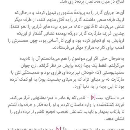
نفاق در میان مخالفان برده‌داری شد.
آن‌ها جریان گارنر را به پروندۀ مشهوری تبدیل کردند و درحالی‌که
ازیک‌طرف سعی داشتند گارنر را به قتل متهم کنند، از طرف دیگر
تلاش می‌کردند تا قانون ۱۸۵۰ در مورد برده‌های فراری را لغو کنند).
چندین فرزند مارگارت گارنر دورگه بودند؛ نشانی آشکار از این‌که
اربابش به او تجاوز کرده بود و این کار آسانی بود، چون همسرش را
اغلب برای کار به مزارع دیگر می‌فرستادند.
به‌هرحال حتی اگر این موضوع را هم می‌دانستم آن را نادیده
می‌گرفتم. فقط یک بچۀ زنده برایش در نظر گرفتم. زن جوان
سفیدپوستی (که خودش نیز برده‌ای فراری بود و همبستگی‌اش با
مارگارت نه بر مبنای نژاد که بر مبنای جنسیت بود) به او کمک کرده
بود تا این بچه را به دنیا آورد.
در داستان، سِت
[۶]
– نامی که به مادر دادم- به‌تنهایی فرار می‌کند.
فرزند کشته‌شده را وارد داستان کردم و او را به فکر و حرف وا‌داشتم
تا بازتاب پدیدار و ناپدید شدنش تعصب فجیع ناشی از برده‌داری را
نشان دهد.
همین‌طور به مادر شوهر، بیبی ساگز
[۷]
، به عنوان واعظِ خودخوانده