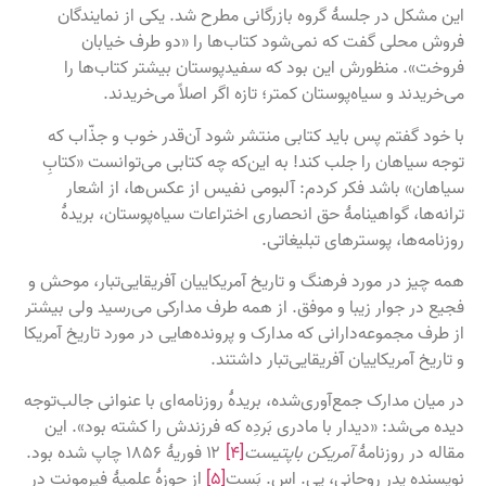
این مشکل در جلسۀ گروه بازرگانی مطرح شد. یکی از نمایندگان
فروش محلی گفت که نمی‌شود کتاب‌ها را «دو طرف خیابان
فروخت». منظورش این بود که سفیدپوستان بیشتر کتاب‌ها را
می‌خریدند و سیاه‌پوستان کمتر؛ تازه اگر اصلاً می‌خریدند.
با خود گفتم پس باید کتابی منتشر شود آن‌قدر خوب و جذّاب که
توجه سیاهان را جلب ‌کند! به این‌که چه کتابی می‌توانست «کتابِ
سیاهان» باشد فکر کردم: آلبومی نفیس از عکس‌ها، از اشعار
ترانه‌ها، گواهینامهٔ حق انحصاری اختراعات سیاه‌پوستان، بریدۀ
روزنامه‌ها، پوسترهای تبلیغاتی.
همه چیز در مورد فرهنگ و تاریخ آمریکاییان آفریقایی‌تبار، موحش و
فجیع در جوار زیبا و موفق. از همه طرف مدارکی می‌رسید ولی بیشتر
از طرف مجموعه‌دارانی که مدارک و پرونده‌هایی در مورد تاریخ آمریکا
و تاریخ آمریکاییان آفریقایی‌تبار داشتند.
در میان مدارک جمع‌آوری‌شده، بریدهٔ روزنامه‌ای با عنوانی جالب‌توجه
دیده می‌شد: «دیدار با مادری بَردِه که فرزندش را کشته بود». این
مقاله در روزنامهٔ
آمریکن باپتیست
[۴]
۱۲ فوریهٔ ۱۸۵۶ چاپ شده بود.
نویسنده پدر روحانی، پی. اس. بَسِت
[۵]
از حوزهٔ علمیۀ فیرمونت در