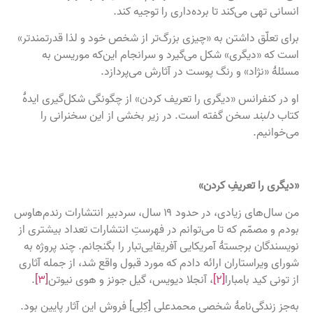
انسانی تهی می‌کند تا برده‌داری را توجیه کند.
برای تعلّق داشتن به «چیزی بزرگ‌تر از شخص خود و لذا قدرتمندتر»
است که «دیگری» شکل می‌گیرد و سرانجام این‌که موریسن به
مسئلهٔ «نژاد» و رنگ پوست در آثارش می‌پردازد.
او در کنفرانس «دیگری را تعریف کردن» از چگونگی شکل‌گیری ایدهٔ
کتاب
دلبند
سخن گفته است. در زیر بخشی از این سخنرانی را
می‌خوانیم.
«دیگری را تعریفِ کردن»
من سال‌های زیادی، در حدود ۱۹ سال، سردبیر انتشارات رندم‌هاوس
بودم و مصمّم که تا می‌توانم در فهرستِ انتشارات تعداد بیشتری از
نویسندگان برجستۀ آمریکایی آفریقایی‌تبار را بگنجانم. چند پروژه به
شورای ویراستاران ارائه دادم که مورد قبول واقع شد، از جمله آثاری
از تونی کید بامبارا
[۲]
، آنجلا دیویس، گیل جونز و هوی نیوتن
[۳]
.
به‌جز زندگی‌نامهٔ شخصی محمدعلی [کِلِی] فروش این آثار پایین بود.