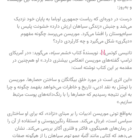
و به‌روز:
درست در دوره‌ای که ریاست جمهوری اوباما به پایان خود نزدیک
می‌شد و جنبش «زندگی سیاهان ارزش دارد» خشونت پلیس با
سیاه‌پوستان را افشا می‌کرد. موریسن می‌پرسد چگونه مفهوم
«دیگری» شکل می‌گیرد و چه کاربُردی دارد؟
تانیسی کوتس
[۱]
، نویسندۀ کتاب
خشم سیاه
، می‌گوید: «در آمریکای
ترامپ گفته‌های موریسن انعکاس بیشتری دارد.» او هم‌چنین در
مقدمه بر این کتاب نوشته است:
«این اثری است در مورد خلق بیگانگان و ساختن حصارها. موریسن
با توسّل به نقد ادبی، تاریخ و خاطرات می‌خواهد بفهمد چگونه و چرا
به این نتیجه رسیدیم که حصارها را با رنگ‌دانه‌های پوست مرتبط
سازیم.»
به‌واقع تونی موریسن ادبیات را بر مبنای «نژاد»، که برای او ساختاری
سیاسی است، غربال می‌کند. مسئلهٔ رنگین‌پوستی و استفاده از آن را
در رمان‌های همینگوی، فاکنر و فلنری اُکانِر بررسی می‌کند. نشان
می‌دهد که کتابی مانند
کُلبهٔ عمو توم
سیاهان را از هرگونه صفات