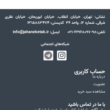
نشانی:
تهران. خیابان انقلاب. خیابان ابوریحان. خیابان نظری
شرقی. شماره ۱۲. واحد ۳۶ کدپستی: ۱۳۱۵۸۸۳۴۷۴
تلفن:98-66968097-021 ایمیل: info@jahaneketab.ir
شبکه‌های اجتماعی
حساب کاربری
درباره ما
عضویت
مشاهده سبد خرید
با ما در تماس باشید
برای آگاهی از اخبار کتاب ایمیل خود را وارد کنید