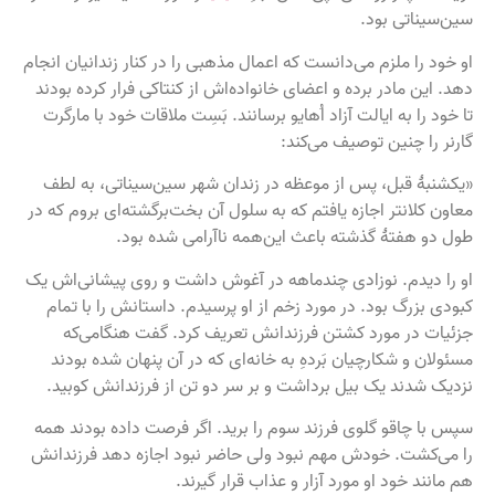
سین‌سیناتی بود.
او خود را ملزم می‌دانست که اعمال مذهبی را در کنار زندانیان انجام
دهد. این مادر برده و اعضای خانواده‌اش از کنتاکی فرار کرده بودند
تا خود را به ایالت آزاد اُهایو برسانند. بَسِت ملاقات خود با مارگرت
گارنر را چنین توصیف می‌کند:
«یکشنبۀ قبل، پس از موعظه در زندان شهر سین‌سیناتی، به لطف
معاون کلانتر اجازه یافتم که به سلول آن بخت‌برگشته‌ای بروم که در
طول دو هفتۀ گذشته باعث این‌همه ناآرامی شده بود.
او را دیدم. نوزادی چندماهه در آغوش داشت و روی پیشانی‌اش یک
کبودی بزرگ بود. در مورد زخم از او پرسیدم. داستانش را با تمام
جزئیات در مورد کشتن فرزندانش تعریف کرد. گفت هنگامی‌که
مسئولان و شکارچیان بَردهِ به خانه‌ای که در آن پنهان شده بودند
نزدیک شدند یک بیل برداشت و بر سر دو تن از فرزندانش کوبید.
سپس با چاقو گلوی فرزند سوم را برید. اگر فرصت داده بودند همه
را می‌کشت. خودش مهم نبود ولی حاضر نبود اجازه دهد فرزندانش
هم مانند خود او مورد آزار و عذاب قرار گیرند.