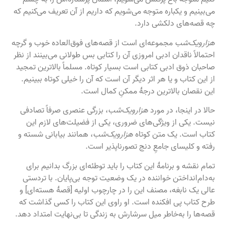
می‌بینیم و یکباره متوجه می‌شویم که داریم از آن تعریف می‌کنیم که
چه قصه‌های دلکشی دارد.
هزارویک‌شب
مجموعه‌ای است از قصه‌های فوق‌العاده خوب و گرچه
احتمالاً ناقدان ادبی امروزی آن را کتابی بس طولانی می‌بینند از نظر
صاحبان ذوق ادبی کتابی است بسیار کوتاه. مسلماً بالاترین تمجید
از این کتاب و یا هر اثر دیگر آن است که آن را خیلی کوتاه ببینیم.
این نقصان بالاترین درجۀ ممکنِ کمال است.
حالا در اینجا، در مورد
هزارویک‌شب
، بزرگی عنصری صرفاً تصادفی
نیست. یکی از ویژگی‌های ضروری، یکی از فضیلت‌های لازم این
کتاب است. یک متن کوتاه
هزارویک‌شب
، همانند بیابانی شسته و
رفته و کلیسای جامعِ دنج تصورناپذیر است.
تمام نقشه و برنامۀ این کتاب را باید توطئه‌ای بزرگ بدانیم برای
به‌دام‌انداختن خواننده در یک وضعیت توجه بی‌پایان. با تردستی
عالی یک نابغه، مصنف این را در چارچوب اولیه [قصۀ هسته‌ای] و
طرح کتاب پی افکنده است. او راوی این کتاب را کسی گذاشت که
قصه‌ها را به‌خاطر میل سرشارش به زندگی تا بی‌نهایت امتداد دهد.