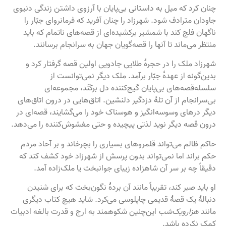
چنان کرد که میل به داستانی بی‌پایان با آرزوی داشتن زندگی دنیوی
جاودان مترادف شود. شهرزاد را چنان آفرید که فرمانروای جبّار را
ناگهان فلج کند با شمشیر برکشیده‌ای از قصه‌های ناتمام که باید
منتظر می‌ماند تا آنها را قصه‌گویان جهان به سرانجام برسانند.
شهرزاد ملک را در حجرۀ طلایی جادویی اولین قصه گرفتار کرد و
بدین‌گونه از عهدۀ جبّار برآمد. ملک دیگر نمی‌توانست از
سلسله‌قصه‌های بی‌پایان گیج‌کننده دل برکَنَد، مجموعه‌ای
بی‌سرانجام از آن تلۀ دزدگیر دلنشین. اتاق‌هایی در درون اتاق‌های
دیگر درهای وسوسه‌انگیز و هوسناک خود را می‌گشایند، قصه‌ای در
درون قصه دیگر نوید لذتی پیچیده و حتی مغشوش‌کننده را می‌دهد.
حاکم ظالم می‌تواند قلمروهای بسیاری را بچرخاند و بر آحاد مردم
حکم براند اما نمی‌تواند بدون پرسش از شهرزاد خود کشف کند که
دقیقاً چه بر سر آن شاهزاده زیبای جوانبخت یا ملک‌زاده آمد.
او باید صبر کند، تقریباً مانند آن بردۀ نگون‌بخت که برای شنیدن
دنبالۀ یک قصۀ قدیمی چاپلوسی می‌کرد. شاید هیچ کتاب دیگری
مانند
هزارویک‌شب
این‌چنین شکوهمند به ارج و قدرت بالغه ادبیات
کمک نکرده باشد.