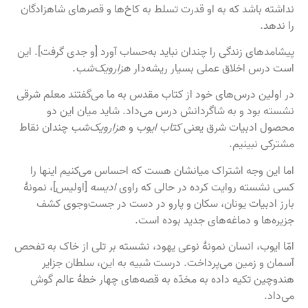
نداشته باشد که به او قدرت تسلط به کاخ‌ها و قصرهای شاهزادگان
را ندهد.
پیشامدهای زندگی را چندان نباید به‌حساب آورد [و جدی گرفت]. این
است درس اخلاق عملی بسیار ریشه‌دار
هزارویک‌شب
.
در اولین درس‌های خود از کتاب مقدس به ما می‌گفتند معلم شرقی
نشسته بود و به شاگردانش درس می‌داد. شاید میان این دو
محصول ادبیات شرق یعنی
کتاب ایوب
و
هزارویک‌شب
چندان نقاط
مشترکی نبینیم.
اما این وجه اشتراک میانشان هست که احساس می‌کنیم اینها را
کسی نشسته روایت کرده در حالی که راوی
ادیسه
[اولیس]، نمونۀ
بارز ادبیات یونان، سکان و پارو در دست در جست‌وجوی کشف
جزیره‌ها و دماغه‌های جدید بوده است.
امّا ایوب، انسان نمونۀ نوعی یهود، نشسته بر تلی از خاک به تفحص
آسمان و زمین می‌پرداخت. درست شبیه به این، سلطان جزایر
هندوچین تکیه داده به مخدّه به قصه‌های چهار خطۀ عالم گوش
می‌داد.