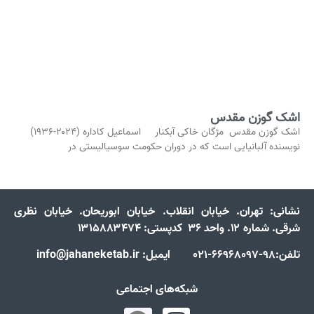
اشک گوزن مقدس
اشک گوزن مقدس مژگان خاکی آبکنار اسماعیل کاداره (۲۰۲۴-۱۹۳۶)
نویسنده آلبانیایی است که در دوران حکومت سوسیالیستی در
نشانی:
تهران. خیابان انقلاب. خیابان ابوریحان. خیابان نظری
شرقی. شماره ۱۲. واحد ۳۶ کدپستی: ۱۳۱۵۸۸۳۴۷۴
تلفن:98-66968097-021 ایمیل: info@jahaneketab.ir
شبکه‌های اجتماعی