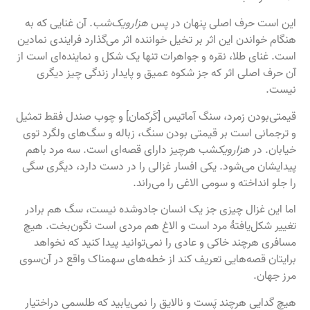
این است حرف اصلی پنهان در پس
هزارویک‌شب
. آن غنایی که به
هنگام خواندن این اثر بر تخیل خواننده اثر می‌گذارد فرایندی نمادین
است. غنای طلا، نقره و جواهرات تنها یک شکل و نماینده‌ای است از
آن حرف اصلی اثر که جز شکوه عمیق و پایدار زندگی چیز دیگری
نیست.
قیمتی‌بودن زمرد، سنگ آماتیس [کَرکمان] و چوب صندل فقط تمثیل
و ترجمانی است بر قیمتی بودن سنگ، زباله و سگ‌های ولگرد توی
خیابان. در
هزارویک
شب هرچیز دارای قصه‌ای است. سه مرد باهم
پیدایشان می‌شود. یکی افسار غزالی را در دست دارد، دیگری سگی
را جلو انداخته و سومی الاغی را می‌راند.
اما این غزال چیزی جز یک انسان جادوشده نیست، سگ هم برادر
تغییر شکل‌یافتۀ مرد است و الاغ هم مردی است نگون‌بخت. هیچ
مسافری هرچند خاکی و عادی را نمی‌توانید پیدا کنید که نخواهد
برایتان قصه‌هایی تعریف کند از خطه‌های سهمناک واقع در آن‌سوی
مرز جهان.
هیچ گدایی هرچند پَست و نالایق را نمی‌یابید که طلسمی دراختیار