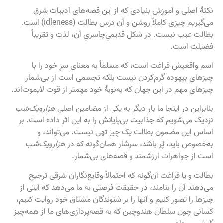
نکتۀ اصلی و آموزش بنیادی که از این قصه‌های ادبیات شرق
می‌گیریم چیزی کاملاً روشن و آن درس بطالت (idleness) است.
بطالت عیب نیست. در شکل قدیمیِ‌چاسریِ آن، لذت و تقریباً
فضیلت است.
اسم واقعیش فراغت است، که مسلماً به معنای سرِ خود را با
چیزهای بیهوده گرم‌کردن نیست بلکه تجسمی است از بی‌شمار
چیزهای مهم در این جهان که به‌نوبۀ خود مهمتر از قوت لایموت‌اند.
بنابراین در اینجا ما بار دیگر به یکی از مضامین اصلی
هزارویک‌شب
نزدیک می‌شویم که جذابیت بی‌پایانش را به این اثر داده است. بر
اساس این مضمون بطالت یک چیز تهی نیست. می‌تواند، و
به‌خصوص باید، پُر باشد، سرشار همان‌گونه که در
هزارویک‌شب
است از جواهرات ارزشمند و قصه‌های بی‌شمار.
بطالت و یا فراغت آن‌گونه که احتمالاً وقایع‌نگاران شرقی ترجیح
می‌دهند آن را بنامند، در حقیقت فرصتی به ما می‌دهد که آیتی از
چیزها را تصور کنیم و آنها را بر شنوندگان مشتاق خود روایت کنیم،
کسانی چون سلطان هندوچین که به قصه‌پردازی‌های ما از همه‌چیز
گوش می‌داد.